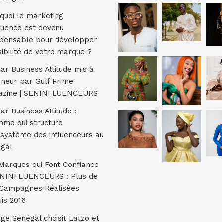
quoi le marketing
fluence est devenu
spensable pour développer
isibilité de votre marque ?
r Business Attitude mis à
nneur par Gulf Prime
azine | SENINFLUENCEURS
r Business Attitude :
mme qui structure
osystème des influenceurs au
gal
Marques qui Font Confiance
ENINFLUENCEURS : Plus de
Campagnes Réalisées
is 2016
ge Sénégal choisit Latzo et