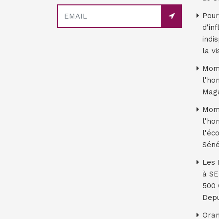
Pour
d'in
indi
la v
Moma
l'ho
Mag
Moma
l'ho
l'éc
Séné
Les 
à S
500 
Depu
Oran