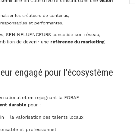
minaire en Côte d’Ivoire s’inscrit dans une
vision
naliser les créateurs de contenus,
esponsables et performantes.
ales, SENINFLUENCEURS consolide son réseau,
mbition de devenir une
référence du marketing
eur engagé pour l’écosystème
rnational et en rejoignant la FOBAF,
nt durable
pour :
in
la valorisation des talents locaux
ponsable et professionnel