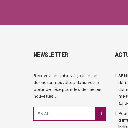
NEWSLETTER
ACTU
Recevez les mises à jour et les
SEN
dernières nouvelles dans votre
de m
boîte de réception les dernières
conn
nouvelles .
meil
au S
Pour
d'in
indi