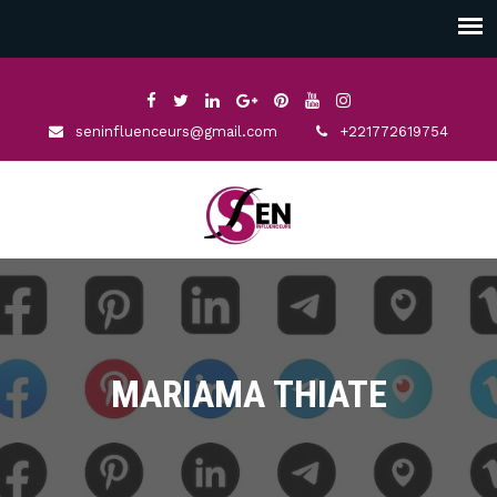
seninfluenceurs@gmail.com
+221772619754
MARIAMA THIATE