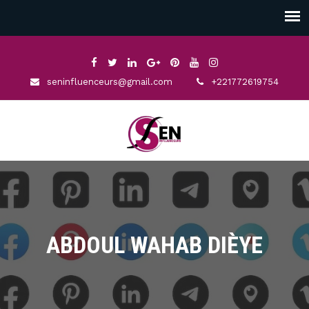
seninfluenceurs@gmail.com
+221772619754
ABDOUL WAHAB DIÈYE