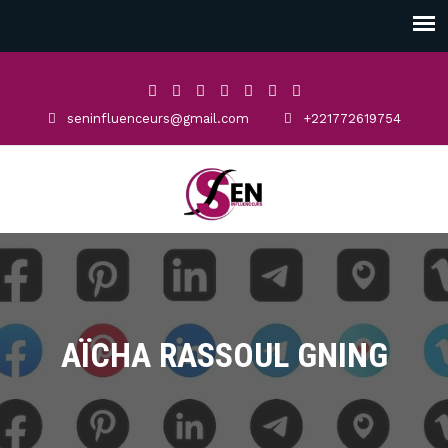
seninfluenceurs@gmail.com
+221772619754
AÏCHA RASSOUL GNING