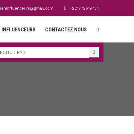
seninfluenceurs@gmail.com
+221772619754
 INFLUENCEURS
CONTACTEZ NOUS