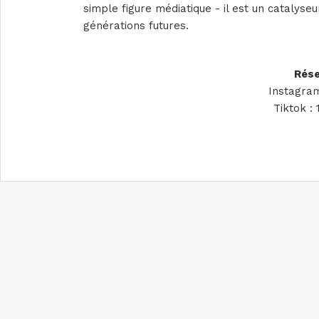
simple figure médiatique - il est un catalyse
générations futures.
Rése
Instagram
Tiktok :