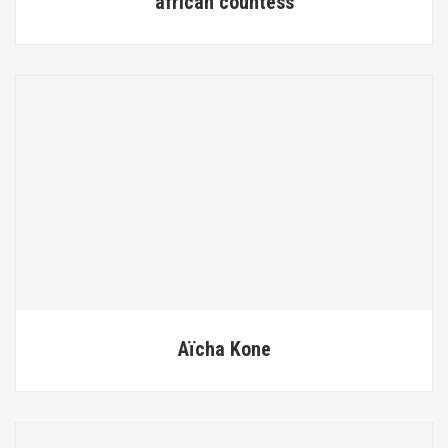
african countess
Aïcha Kone